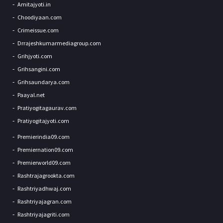
Amitajyoti.in
Choodiyaan.com
Crimeissue.com
Drrajeshkumarmediagroup.com
Grihjyoti.com
Grihsangini.com
Grihsaundarya.com
Paayal.net
Pratiyogitagaurav.com
Pratiyogitajyoti.com
Premierindia09.com
Premiernation09.com
Premierworld09.com
Rashtrajagrookta.com
Rashtriyadhwaj.com
Rashtriyajagran.com
Rashtriyajagriti.com