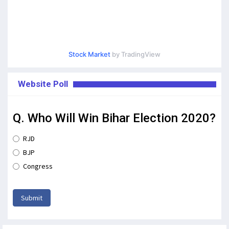
Stock Market
by TradingView
Website Poll
Q. Who Will Win Bihar Election 2020?
RJD
BJP
Congress
Submit