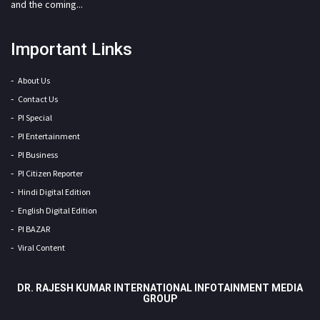
and the coming...
Important Links
About Us
Contact Us
PI Special
PI Entertainment
PI Business
PI Citizen Reporter
Hindi Digital Edition
English Digital Edition
PI BAZAR
Viral Content
DR. RAJESH KUMAR INTERNATIONAL INFOTAINMENT MEDIA
GROUP