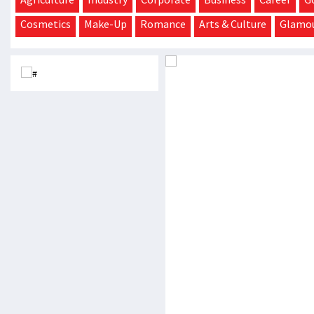
Cosmetics
Make-Up
Romance
Arts & Culture
Glamo