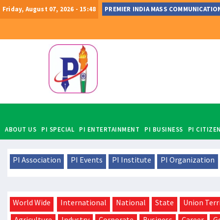
Friday, August 07, 2026 - 15:48
PREMIER INDIA MASS COMMUNICATIO
ABOUT US
PI SPECIAL
PI ENTERTAINMENT
PI BUSINESS
PI CITIZ
PI Association
PI Events
PI Institute
PI Organization
World Wide
International
National
State
Union Terr
Agriculture
Industry
Corporate
Business
Career
G