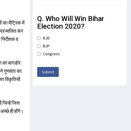
Q. Who Will Win Bihar
का मैट्रिक में
Election 2020?
 प्रज्वलित कर
RJD
निर्देशक व
BJP
Congress
ेश का बागडोर
पने गुणवंता का
Submit
लत विकृतियों
 जिन्हें जिस
अच्छे ही होंगे।