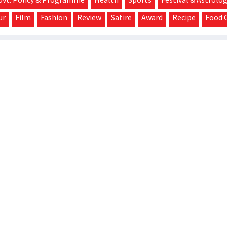
ur
Film
Fashion
Review
Satire
Award
Recipe
Food 