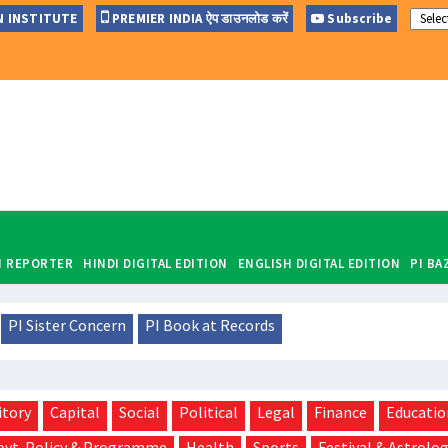
N INSTITUTE
PREMIER INDIA ऐप डाउनलोड करें
Subscribe
A new Punjabi S
#Duniyadari
#
EN REPORTER
HINDI DIGITAL EDITION
ENGLISH DIGITAL EDITION
PI BA
PI Sister Concern
PI Book at Records
itory
Capital
Social
Political
Legal
Finance
Educatio
ovt. Policy & Programme
Health
Sports
Festival & Astrolo