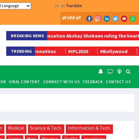
Powered by
Translate
हमें फॉलो करें
inging Sensation Akshay Shokeen ruling the hearts of youth
BREAKING NEWS
CoronaVirus
#IPL2020
#Bollywood
TRENDING
ZAR
VIRAL CONTENT
CONNECT WITH US
FEEDBACK
CONTACT US
n
Medical
Science & Tech.
Information & Tech.
gy
Crime
Men
Women
Outfit
Jewellery