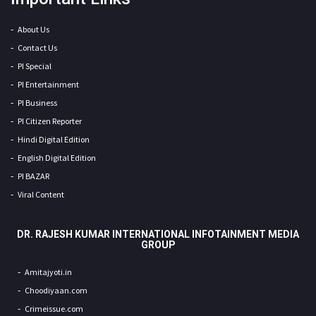
About Us
Contact Us
PI Special
PI Entertainment
PI Business
PI Citizen Reporter
Hindi Digital Edition
English Digital Edition
PI BAZAR
Viral Content
DR. RAJESH KUMAR INTERNATIONAL INFOTAINMENT MEDIA
GROUP
Amitajyoti.in
Choodiyaan.com
Crimeissue.com