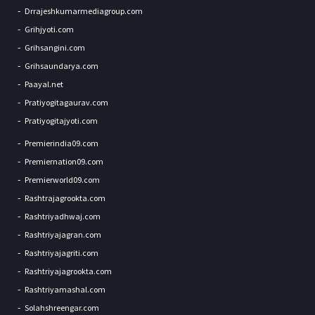
Drrajeshkumarmediagroup.com
Grihjyoti.com
Grihsangini.com
Grihsaundarya.com
Paayal.net
Pratiyogitagaurav.com
Pratiyogitajyoti.com
Premierindia09.com
Premiernation09.com
Premierworld09.com
Rashtrajagrookta.com
Rashtriyadhwaj.com
Rashtriyajagran.com
Rashtriyajagriti.com
Rashtriyajagrookta.com
Rashtriyamashal.com
Solahshreengar.com